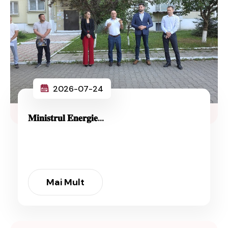
2026-07-24
𝐌𝐢𝐧𝐢𝐬𝐭𝐫𝐮𝐥 𝐄𝐧𝐞𝐫𝐠𝐢𝐞...
Mai Mult