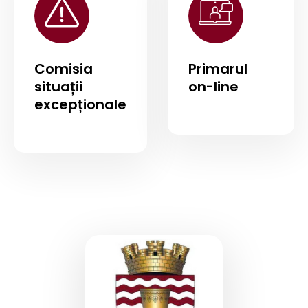
Comisia
Primarul
situații
on-line
excepționale