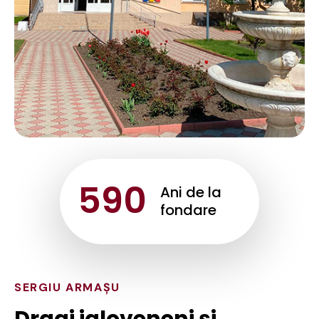
5
9
0
Ani de la
fondare
SERGIU ARMAȘU
Dragi ialoveneni și