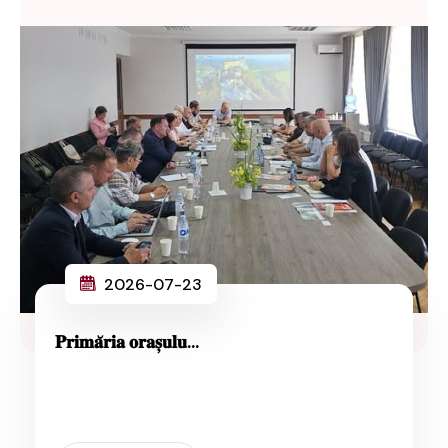
2026-07-23
𝐏𝐫𝐢𝐦𝐚̆𝐫𝐢𝐚 𝐨𝐫𝐚𝐬̦𝐮𝐥𝐮...