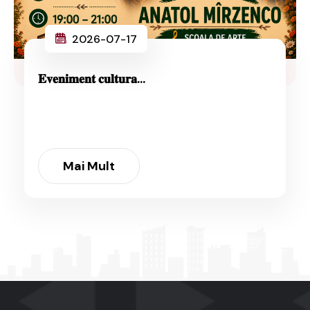
2026-07-17
𝐄𝐯𝐞𝐧𝐢𝐦𝐞𝐧𝐭 𝐜𝐮𝐥𝐭𝐮𝐫𝐚...
Mai Mult