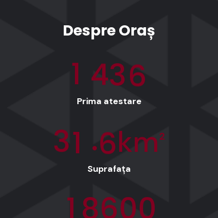
Despre Oraș
1
4
3
6
Prima atestare
.
3
1
6
km
2
Suprafața
1
8
6
0
0