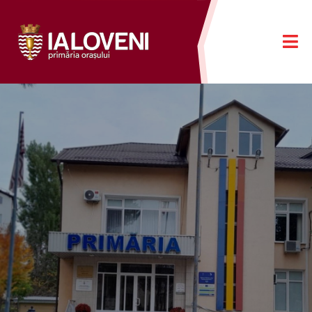
Ialoveni
Oraș iubit
Mai Mult