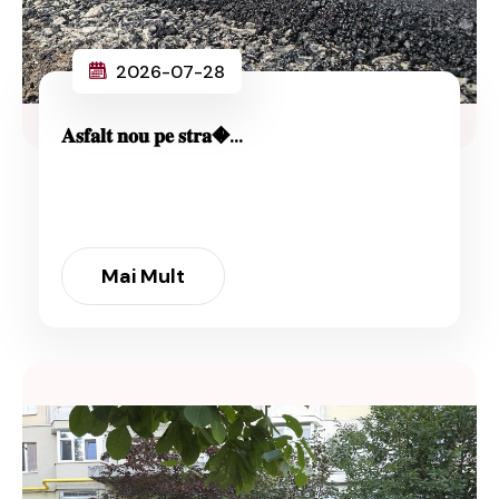
2026-07-28
𝐀𝐬𝐟𝐚𝐥𝐭 𝐧𝐨𝐮 𝐩𝐞 𝐬𝐭𝐫𝐚�...
Mai Mult