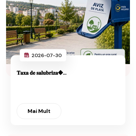
2026-07-30
𝐓𝐚𝐱𝐚 𝐝𝐞 𝐬𝐚𝐥𝐮𝐛𝐫𝐢𝐳𝐚�...
Mai Mult