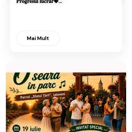
𝐏𝐫𝐨𝐠𝐫𝐞𝐬𝐮𝐥 𝐥𝐮𝐜𝐫𝐚̆𝐫�...
Mai Mult