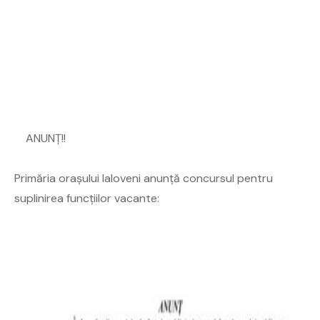
ANUNȚ!!
Primăria orașului Ialoveni anunță concursul pentru
suplinirea funcțiilor vacante: