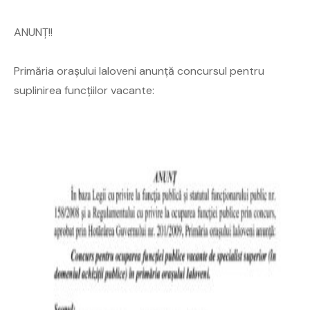
ANUNȚ!!
Primăria orașului Ialoveni anunță concursul pentru
suplinirea funcțiilor vacante: