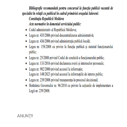
ANUNȚ!!