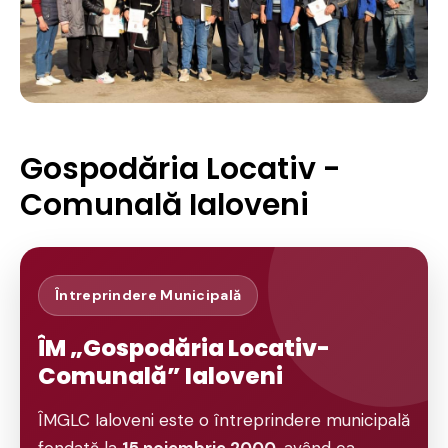
Gospodăria Locativ -
Comunală Ialoveni
Întreprindere Municipală
ÎM „Gospodăria Locativ-
Comunală” Ialoveni
ÎMGLC Ialoveni este o întreprindere municipală
fondată la
15 noiembrie 2000
, având ca