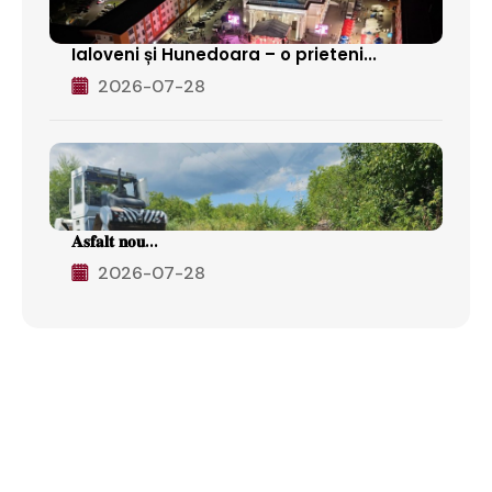
Ialoveni și Hunedoara – o prieteni...
2026-07-28
𝐀𝐬𝐟𝐚𝐥𝐭 𝐧𝐨𝐮...
2026-07-28