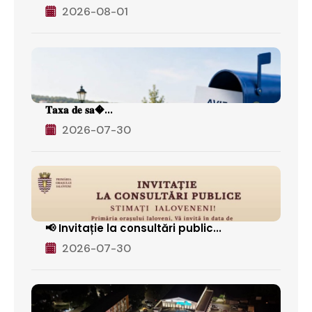
2026-08-01
𝐓𝐚𝐱𝐚 𝐝𝐞 𝐬𝐚�...
2026-07-30
📢 Invitație la consultări public...
2026-07-30