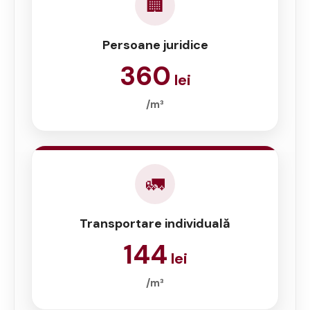
🏢
Persoane juridice
360
lei
/m³
🚛
Transportare individuală
144
lei
/m³