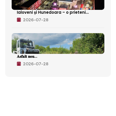
Ialoveni și Hunedoara – o prieteni...
2026-07-28
𝐀𝐬𝐟𝐚𝐥𝐭 𝐧𝐨𝐮...
2026-07-28