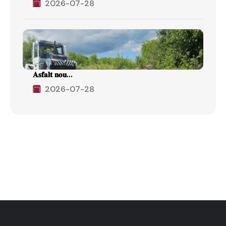
2026-07-28
𝐀𝐬𝐟𝐚𝐥𝐭 𝐧𝐨𝐮...
2026-07-28