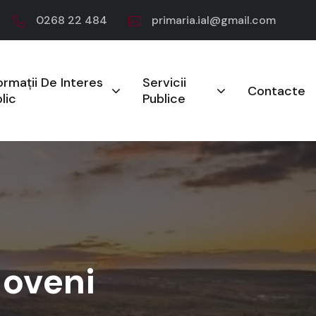
0268 22 484
primaria.ial@gmail.com
ormații De Interes
Servicii
Contacte
lic
Publice
loveni