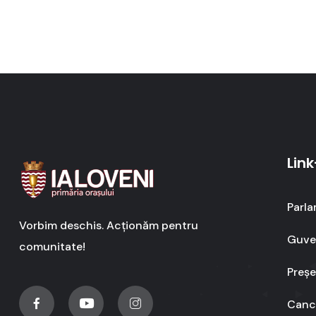
Link
Parla
Vorbim deschis. Acționăm pentru
Guver
comunitate!
Preșe
Cance