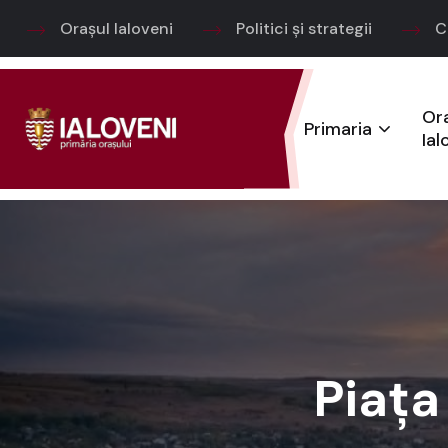
Orașul Ialoveni
Politici și strategii
C
Or
Primaria
Ial
Piața