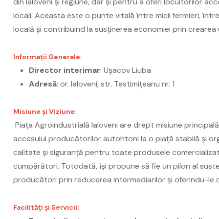
din Ialoveni și regiune, dar și pentru a oferi locuitorilor 
locali. Aceasta este o punte vitală între micii fermieri, în
locală și contribuind la susținerea economiei prin crearea 
Informații Generale:
Director interimar
: Ușacov Liuba
Adresă
: or. Ialoveni, str. Testimițeanu nr. 1
Misiune și Viziune:
Piața Agroindustrială Ialoveni are drept misiune principală
accesului producătorilor autohtoni la o piață stabilă și o
calitate și siguranță pentru toate produsele comercializate
cumpărători. Totodată, își propune să fie un pilon al sustenabi
producători prin reducerea intermediarilor și oferindu-le 
Facilități și Servicii: