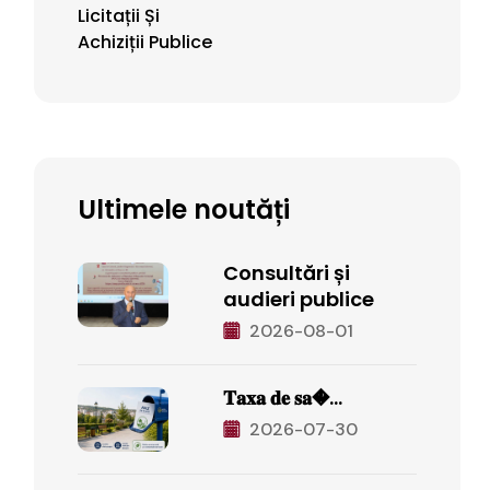
Licitații Și
Achiziții Publice
Ultimele noutăți
Consultări și
audieri publice
2026-08-01
𝐓𝐚𝐱𝐚 𝐝𝐞 𝐬𝐚�...
2026-07-30