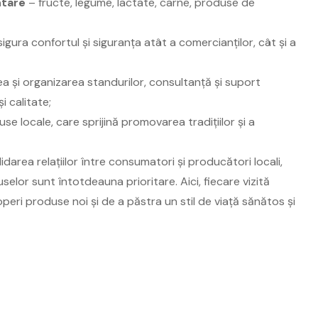
ntare
– fructe, legume, lactate, carne, produse de
igura confortul și siguranța atât a comercianților, cât și a
ea și organizarea standurilor, consultanță și suport
 calitate;
use locale, care sprijină promovarea tradițiilor și a
idarea relațiilor între consumatori și producători locali,
elor sunt întotdeauna prioritare. Aici, fiecare vizită
peri produse noi și de a păstra un stil de viață sănătos și