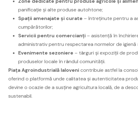
Zone dedicate pentru produse agricole și alime
panificație și alte produse autohtone;
Spații amenajate și curate
– întreținute pentru a as
cumpărătorilor;
Servicii pentru comercianți
– asistență în închirier
administrativ pentru respectarea normelor de igienă și
Evenimente sezoniere
– târguri și expoziții de prod
produselor locale în rândul comunității.
Piața Agroindustrială Ialoveni
contribuie astfel la consol
oferind o platformă unde calitatea și autenticitatea produs
devine o ocazie de a susține agricultura locală, de a desco
sustenabil.