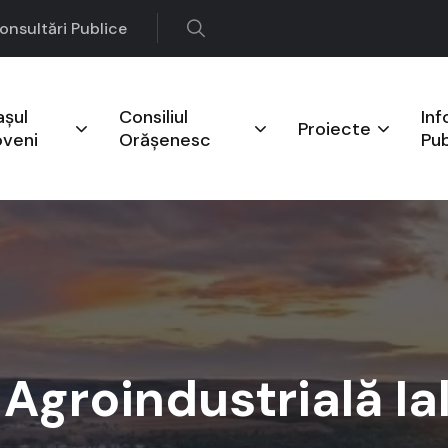
onsultări Publice
așul
Consiliul
Inf
Proiecte
oveni
Orășenesc
Pub
 Agroindustrială Ia