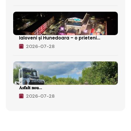
Ialoveni și Hunedoara – o prieteni...
2026-07-28
𝐀𝐬𝐟𝐚𝐥𝐭 𝐧𝐨𝐮...
2026-07-28