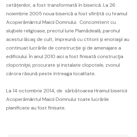
cetățenilor, a fost transformată în biserică. La 26
noiembrie 2005 noua biserică a fost sfințită cu hramul
Acoperământul Maicii Domnului. Concomitent cu
slujbele religioase, preotul Iurie Plamădeală, parohul
acestui lăcaş de cult, împreună cu ctitorii și enoriaşii au
continuat lucrările de construcție şi de amenajare a
edificiului. În anul 2010 aici a fost finisată construcţia
clopotniţei, procurate și instalate clopotele, zvonul
cărora răsună peste întreaga localitate.
La 14 octombrie 2014, de sărbătoarea Hramul bisericii
Acoperământul Maicii Domnului toate lucrările
planificate au fost finisate.