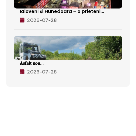
Ialoveni și Hunedoara – o prieteni...
2026-07-28
𝐀𝐬𝐟𝐚𝐥𝐭 𝐧𝐨𝐮...
2026-07-28