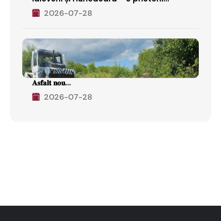
2026-07-28
𝐀𝐬𝐟𝐚𝐥𝐭 𝐧𝐨𝐮...
2026-07-28