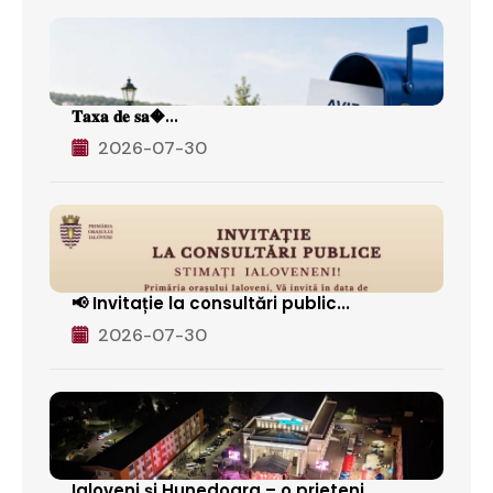
𝐓𝐚𝐱𝐚 𝐝𝐞 𝐬𝐚�...
2026-07-30
📢 Invitație la consultări public...
2026-07-30
Ialoveni și Hunedoara – o prieteni...