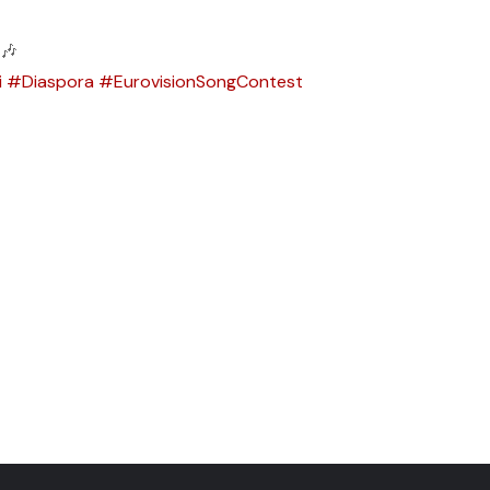
i
#Diaspora
#EurovisionSongContest