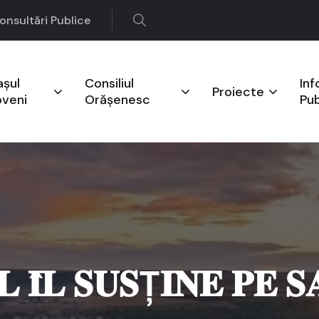
onsultări Publice
așul
Consiliul
Inf
Proiecte
oveni
Orășenesc
Pub
𝐋 𝐈̂𝐋 𝐒𝐔𝐒Ț𝐈𝐍𝐄 𝐏𝐄 