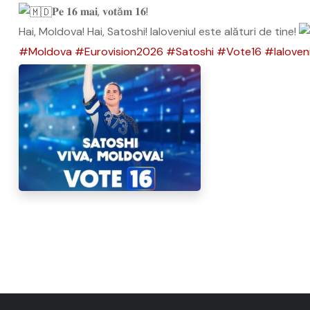
𝐏𝐞 𝟏𝟔 𝐦𝐚𝐢, 𝐯𝐨𝐭ă𝐦 𝟏𝟔!
Hai, Moldova! Hai, Satoshi! Ialoveniul este alături de tine!
#Moldova
#Eurovision2026
#Satoshi
#Vote16
#Ialoven