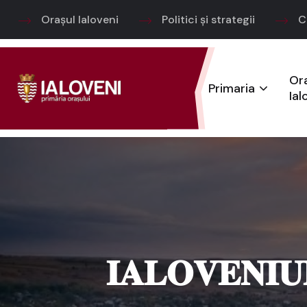
Orașul Ialoveni
Politici și strategii
C
Or
Primaria
Ial
𝐈𝐀𝐋𝐎𝐕𝐄𝐍𝐈𝐔