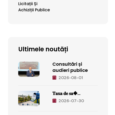
Licitații Și
Achiziții Publice
Ultimele noutăți
Consultări și
audieri publice
2026-08-01
𝐓𝐚𝐱𝐚 𝐝𝐞 𝐬𝐚�...
2026-07-30