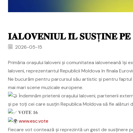
𝐈𝐀𝐋𝐎𝐕𝐄𝐍𝐈𝐔𝐋 𝐈̂𝐋 𝐒𝐔𝐒Ț𝐈𝐍𝐄 𝐏
2026-05-15
Primăria orașului Ialoveni și comunitatea ialoveneană își e
Ialoveni, reprezentantul Republicii Moldova în finala Euro
Ne bucurăm pentru parcursul său artistic și pentru faptul
mai mari scene muzicale europene.
Îndemnăm prietenii orașului Ialoveni, partenerii extern
și pe toți cei care susțin Republica Moldova să fie alături 
𝐕𝐎𝐓𝐄 𝟏𝟔
www.esc.vote
Fiecare vot contează și reprezintă un gest de susținere p