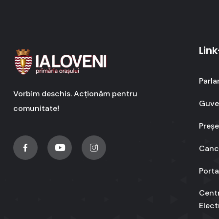
Link
Parla
Vorbim deschis. Acționăm pentru
Guver
comunitate!
Preșe
Cance
Porta
Cent
Elect