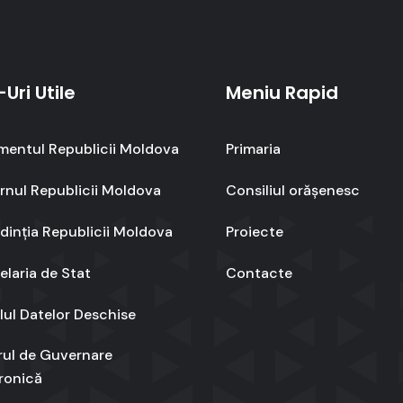
-Uri Utile
Meniu Rapid
mentul Republicii Moldova
Primaria
nul Republicii Moldova
Consiliul orășenesc
dinția Republicii Moldova
Proiecte
laria de Stat
Contacte
lul Datelor Deschise
rul de Guvernare
ronică