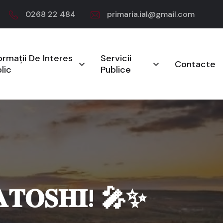
0268 22 484
primaria.ial@gmail.com
ormații De Interes
Servicii
Contacte
lic
Publice
𝐒𝐀𝐓𝐎𝐒𝐇𝐈! 🎤✨