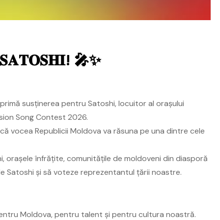
𝐄 𝐒𝐀𝐓𝐎𝐒𝐇𝐈! 🎤✨
xprimă susținerea pentru Satoshi, locuitor al orașului
vision Song Contest 2026.
 că vocea Republicii Moldova va răsuna pe una dintre cele
i, orașele înfrățite, comunitățile de moldoveni din diasporă
de Satoshi și să voteze reprezentantul țării noastre.
entru Moldova, pentru talent și pentru cultura noastră.