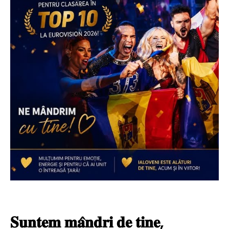
𝐒𝐮𝐧𝐭𝐞𝐦 𝐦𝐚̂𝐧𝐝𝐫𝐢 𝐝𝐞 𝐭𝐢𝐧𝐞,