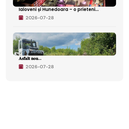
Ialoveni și Hunedoara – o prieteni...
2026-07-28
𝐀𝐬𝐟𝐚𝐥𝐭 𝐧𝐨𝐮...
2026-07-28