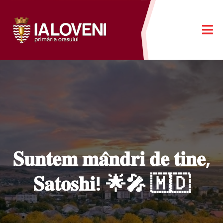
𝐒𝐮𝐧𝐭𝐞𝐦 𝐦𝐚̂𝐧𝐝𝐫𝐢 𝐝𝐞 𝐭𝐢𝐧𝐞,
𝐒𝐚𝐭𝐨𝐬𝐡𝐢! 🌟🎤 🇲🇩