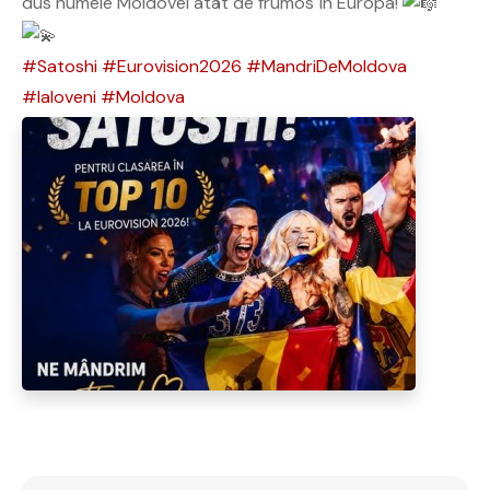
dus numele Moldovei atât de frumos în Europa!
#Satoshi
#Eurovision2026
#MandriDeMoldova
#Ialoveni
#Moldova