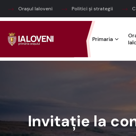
Orașul Ialoveni
Politici și strategii
C
Or
Primaria
Ial
Invitație la co