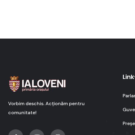
Link
Parla
Vorbim deschis. Acționăm pentru
Guver
comunitate!
Preșe