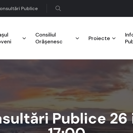
onsultări Publice
așul
Consiliul
Inf
Proiecte
oveni
Orășenesc
Pub
nsultări Publice 26