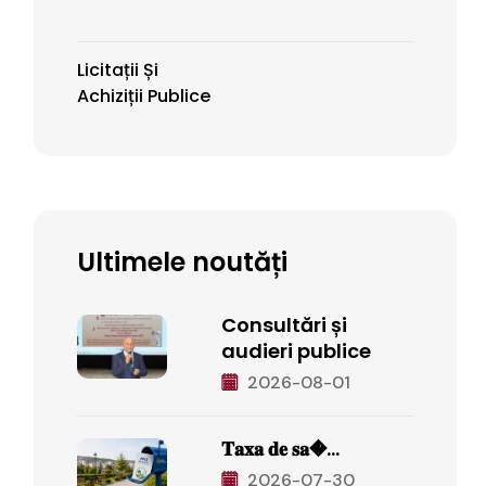
Licitații Și
Achiziții Publice
Ultimele noutăți
Consultări și
audieri publice
2026-08-01
𝐓𝐚𝐱𝐚 𝐝𝐞 𝐬𝐚�...
2026-07-30