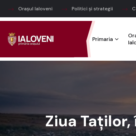
Orașul Ialoveni
Politici și strategii
C
Or
Primaria
Ial
Ziua Taților,