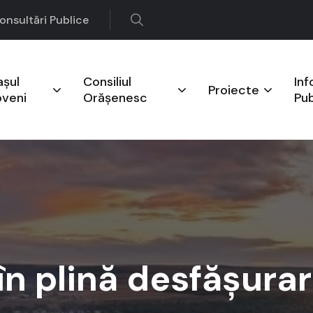
onsultări Publice
așul
Consiliul
Inf
Proiecte
oveni
Orășenesc
Pub
 în plină desfășurar