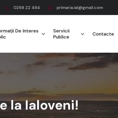
0268 22 484
primaria.ial@gmail.com
ormații De Interes
Servicii
Contacte
lic
Publice
e la Ialoveni!