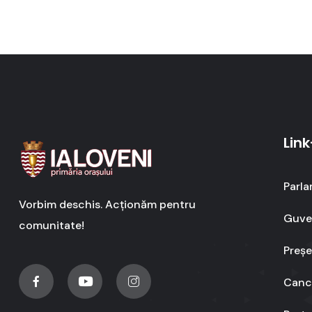
Link
Parla
Vorbim deschis. Acționăm pentru
Guver
comunitate!
Preșe
Cance