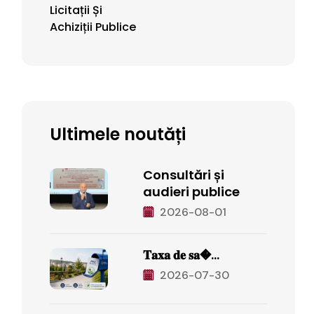
Licitații Și
Achiziții Publice
Ultimele noutăți
Consultări și
audieri publice
2026-08-01
𝐓𝐚𝐱𝐚 𝐝𝐞 𝐬𝐚�...
2026-07-30