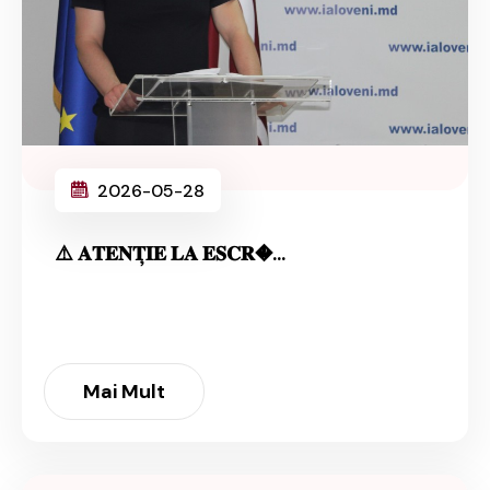
2026-05-28
⚠️ 𝐀𝐓𝐄𝐍𝐓̦𝐈𝐄 𝐋𝐀 𝐄𝐒𝐂𝐑�...
Mai Mult