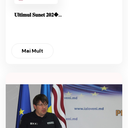
𝐔𝐥𝐭𝐢𝐦𝐮𝐥 𝐒𝐮𝐧𝐞𝐭 𝟐𝟎𝟐�...
Mai Mult