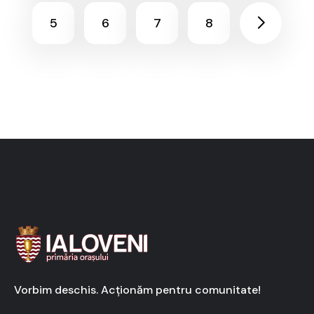
5
6
7
8
Vorbim deschis. Acționăm pentru comunitate!