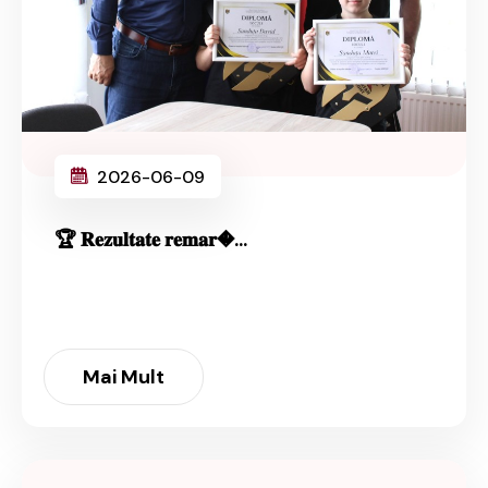
2026-06-09
🏆 𝐑𝐞𝐳𝐮𝐥𝐭𝐚𝐭𝐞 𝐫𝐞𝐦𝐚𝐫�...
Mai Mult