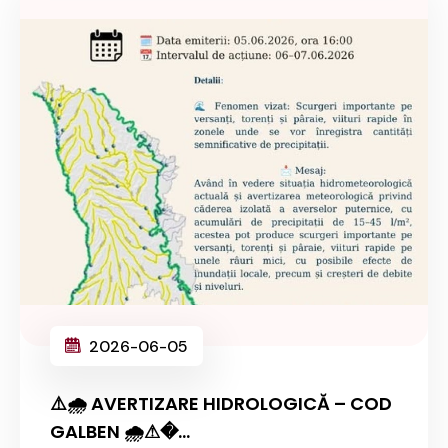
2026-06-05
⚠️🌧️ AVERTIZARE HIDROLOGICĂ – COD
GALBEN 🌧️⚠�...