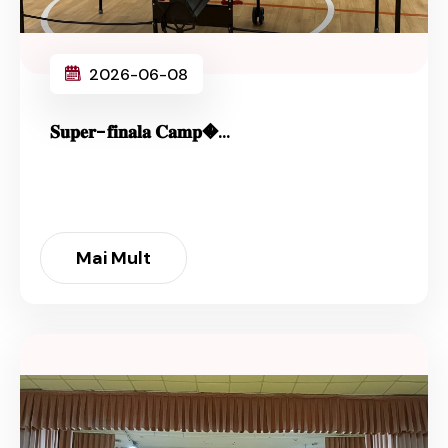
2026-06-08
𝐒𝐮𝐩𝐞𝐫-𝐟𝐢𝐧𝐚𝐥𝐚 𝐂𝐚𝐦𝐩�...
Mai Mult