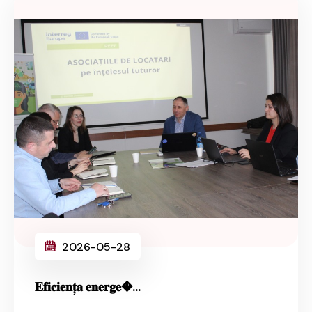
2026-05-28
𝐄𝐟𝐢𝐜𝐢𝐞𝐧𝐭̦𝐚 𝐞𝐧𝐞𝐫𝐠𝐞�...